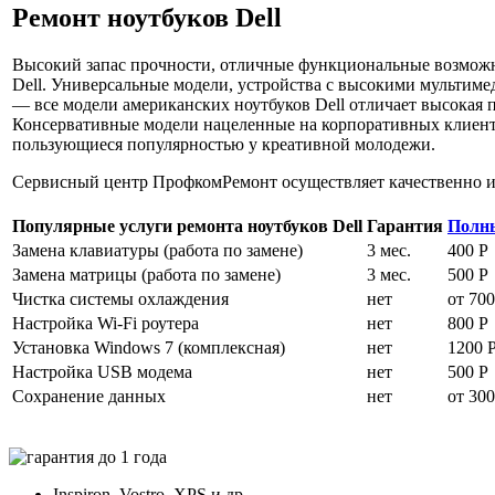
Ремонт ноутбуков Dell
Высокий запас прочности, отличные функциональные возможно
Dell. Универсальные модели, устройства с высокими мультим
— все модели американских ноутбуков Dell отличает высокая 
Консервативные модели нацеленные на корпоративных клиент
пользующиеся популярностью у креативной молодежи.
Сервисный центр ПрофкомРемонт осуществляет качественно и б
Популярные услуги ремонта ноутбуков Dell
Гарантия
Полны
Замена клавиатуры (работа по замене)
3 мес.
400 Р
Замена матрицы (работа по замене)
3 мес.
500 Р
Чистка системы охлаждения
нет
от 700
Настройка Wi-Fi роутера
нет
800 Р
Установка Windows 7 (комплексная)
нет
1200 
Настройка USB модема
нет
500 Р
Сохранение данных
нет
от 300
Inspiron, Vostro, XPS и др.