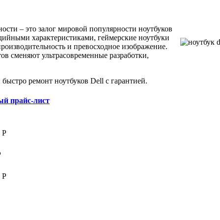
сти – это залог мировой популярности ноутбуков
едийными характеристиками, геймерские ноутбуки
производительность и превосходное изображение.
ов сменяют ультрасовременные разработки,
ыстро ремонт ноутбуков Dell с гарантией.
й прайс-лист
 Р
Р
 Р